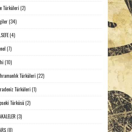
e Türküleri
(2)
giler
(34)
LSEFE
(4)
nel
(7)
ahi
(10)
hramanlık Türküleri
(22)
radeniz Türküleri
(1)
pseki Türküsü
(2)
AKALELER
(3)
ARŞ
(8)