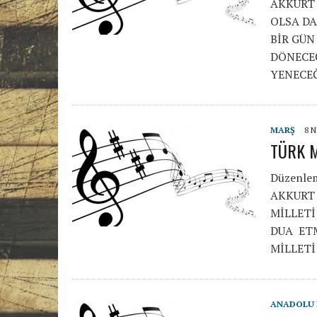
AKKURT 
OLSA DA
BİR GÜN
DÖNECEĞ
YENECE
MARŞ
8 N
TÜRK M
Düzenle
AKKURT 
MİLLET
DUA ET
MİLLET
ANADOLU 