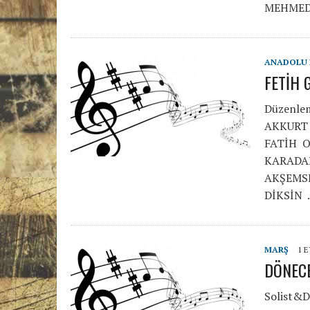
MEHMED
ANADOLU 
FETİH 
Düzenle
AKKURT 
FATİH 
KARADA
AKŞEMS
DİKSİN
MARŞ
1 E
DÖNEC
Solist&