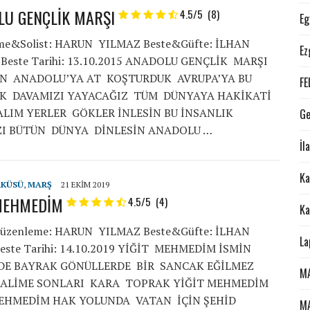
LU GENÇLİK MARŞI
4.5/5
(8)
Eg
me&Solist: HARUN YILMAZ Beste&Güfte: İLHAN
Ez
Beste Tarihi: 13.10.2015 ANADOLU GENÇLİK MARŞI
AN ANADOLU’YA AT KOŞTURDUK AVRUPA’YA BU
FE
IK DAVAMIZI YAYACAĞIZ TÜM DÜNYAYA HAKİKATİ
LIM YERLER GÖKLER İNLESİN BU İNSANLIK
Ge
ZI BÜTÜN DÜNYA DİNLESİN ANADOLU …
İl
Ka
RKÜSÜ
,
MARŞ
21 EKIM 2019
 MEHMEDİM
4.5/5
(4)
Ka
Düzenleme: HARUN YILMAZ Beste&Güfte: İLHAN
La
este Tarihi: 14.10.2019 YİĞİT MEHMEDİM İSMİN
DE BAYRAK GÖNÜLLERDE BİR SANCAK EĞİLMEZ
M
ZALİME SONLARI KARA TOPRAK YİĞİT MEHMEDİM
MEHMEDİM HAK YOLUNDA VATAN İÇİN ŞEHİD
M