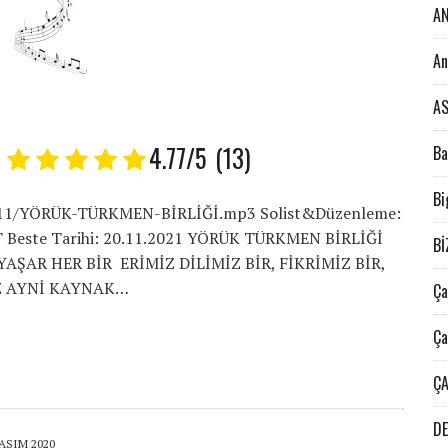
A
An
A
İ
4.77/5
(13)
Ba
Bi
1/11/YÖRÜK-TÜRKMEN-BİRLİĞİ.mp3 Solist&Düzenleme:
este Tarihi: 20.11.2021 YÖRÜK TÜRKMEN BİRLİĞİ
Bİ
ŞAR HER BİR ERİMİZ DİLİMİZ BİR, FİKRİMİZ BİR,
İZ AYNİ KAYNAK…
Ça
Ça
ÇA
DE
KASIM 2020