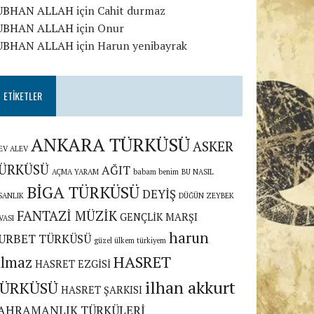
UBHAN ALLAH
için
Cahit durmaz
UBHAN ALLAH
için
Onur
UBHAN ALLAH
için
Harun yenibayrak
ETIKETLER
ANKARA TÜRKÜSÜ
ASKER
EV ALEV
ÜRKÜSÜ
AĞIT
AÇMA YARAM
babam benim
BU NASIL
BİGA TÜRKÜSÜ
DEYİŞ
SANLIK
DÜĞÜN ZEYBEK
FANTAZİ MÜZİK
GENÇLİK MARŞI
VASI
harun
URBET TÜRKÜSÜ
güzel ülkem türkiyem
HASRET
ılmaz
HASRET EZGİSİ
ilhan akkurt
ÜRKÜSÜ
HASRET ŞARKISI
AHRAMANLIK TÜRKÜLERİ