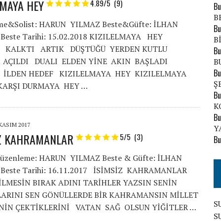
LMAYA HEY
4.89/5
(9)
Bu
B
me&Solist: HARUN YILMAZ Beste&Güfte: İLHAN
Bu
Beste Tarihi: 15.02.2018 KIZILELMAYA HEY
B
M KALKTI ARTIK DÜŞTÜĞÜ YERDEN KUTLU
Bu
 AÇILDI DUALI ELDEN YİNE AKIN BAŞLADI
B
Bu
I İLDEN HEDEF KIZILELMAYA HEY KIZILELMAYA
Ş
KARŞI DURMAYA HEY …
Bu
K
Bu
 KASIM 2017
Y
İZ KAHRAMANLAR
5/5
(3)
Bu
Düzenleme: HARUN YILMAZ Beste & Güfte: İLHAN
Beste Tarihi: 16.11.2017 İSİMSİZ KAHRAMANLAR
İLMESİN BIRAK ADINI TARİHLER YAZSIN SENİN
ARINI SEN GÖNÜLLERDE BİR KAHRAMANSIN MİLLET
S
ENİN ÇEKTİKLERİNİ VATAN SAĞ OLSUN YİĞİTLER …
S