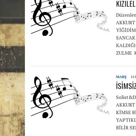
KIZILE
Düzenle
AKKURT 
YİĞİDİ
SANCAK
KALDIĞ
ZULME 
MARŞ
16
İSİMS
Solist&
AKKURT 
KİMSE B
YAPTIKL
BİLİR S