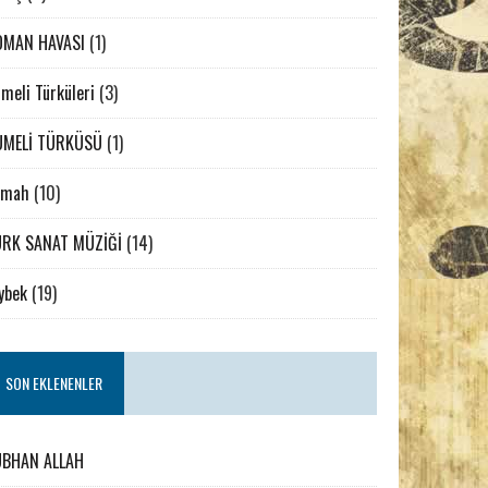
OMAN HAVASI
(1)
meli Türküleri
(3)
UMELİ TÜRKÜSÜ
(1)
emah
(10)
RK SANAT MÜZİĞİ
(14)
ybek
(19)
SON EKLENENLER
UBHAN ALLAH