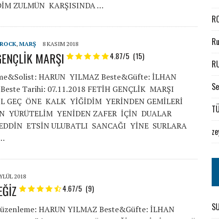
İM ZULMÜN KARŞISINDA …
R
Ru
ROCK
,
MARŞ
8 KASIM 2018
GENÇLİK MARŞI
4.87/5
(15)
R
me&Solist: HARUN YILMAZ Beste&Güfte: İLHAN
S
Beste Tarihi: 07.11.2018 FETİH GENÇLİK MARŞI
OL GEÇ ÖNE KALK YİĞİDİM YERİNDEN GEMİLERİ
TÜ
N YÜRÜTELİM YENİDEN ZAFER İÇİN DUALAR
EDDİN ETSİN ULUBATLI SANCAĞI YİNE SURLARA
ze
 …
YLÜL 2018
EĞİZ
4.67/5
(9)
S
Düzenleme: HARUN YILMAZ Beste&Güfte: İLHAN