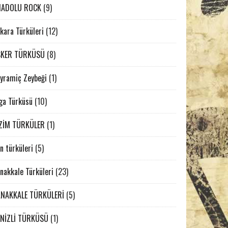
NADOLU ROCK
(9)
kara Türküleri
(12)
SKER TÜRKÜSÜ
(8)
yramiç Zeybeği
(1)
ga Türküsü
(10)
ZİM TÜRKÜLER
(1)
n türküleri
(5)
nakkale Türküleri
(23)
NAKKALE TÜRKÜLERİ
(5)
NİZLİ TÜRKÜSÜ
(1)