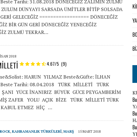
Beste Tarihi: 31.08.2018 DÖNECEĞİZ ZALİMİN ZULMÜ
Kİ
 ZULÜM DÜNYAYI SARSADA ÜMİTLER BİTİP SOLSADA
 GERİ GELECEĞİZ ================== DÖNECEĞİZ
YA
İZ BİR GÜN GERİ DÖNECEĞİZ YENECEĞİZ
ĞİZ ZULMÜ TEKRAR…
BO
Bİ
ISAN 2018
İLLETİ
4.67/5
(9)
me&Solist: HARUN YILMAZ Beste&Güfte: İLHAN
Beste Tarihi: 08.04.2018 TÜRK MİLLETİ TÜRK
İ ŞANI YÜCE İNANIRIZ BÜYÜK GÜCE PEYGAMBERİM
K
Bu
MİŞ ZAFER YOLU AÇIK BİZE TÜRK MİLLETİ TÜRK
Y
İ KABUL ETMEZ HİÇ …
Bu
H
Bu
ROCK
,
KAHRAMANLIK TÜRKÜLERI
,
MARŞ
15 MART 2018
Y