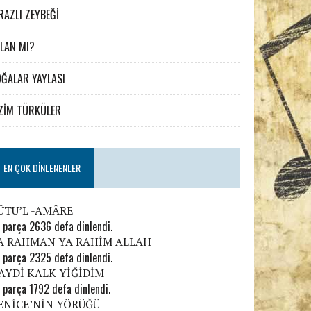
RAZLI ZEYBEĞİ
LAN MI?
ĞALAR YAYLASI
ZİM TÜRKÜLER
EN ÇOK DINLENENLER
ÛTU’L -AMÂRE
 parça 2636 defa dinlendi.
A RAHMAN YA RAHİM ALLAH
 parça 2325 defa dinlendi.
AYDİ KALK YİĞİDİM
 parça 1792 defa dinlendi.
ENİCE’NİN YÖRÜĞÜ