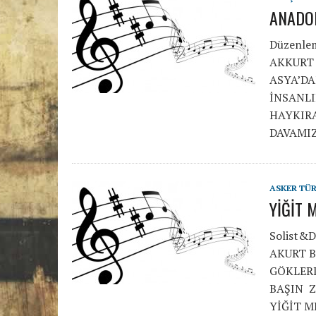
ANADO
Düzenle
AKKURT 
ASYA’D
İNSANL
HAYKIRA
DAVAMI
ASKER TÜ
YİĞİT
Solist&
AKURT B
GÖKLER
BAŞIN 
YİĞİT 