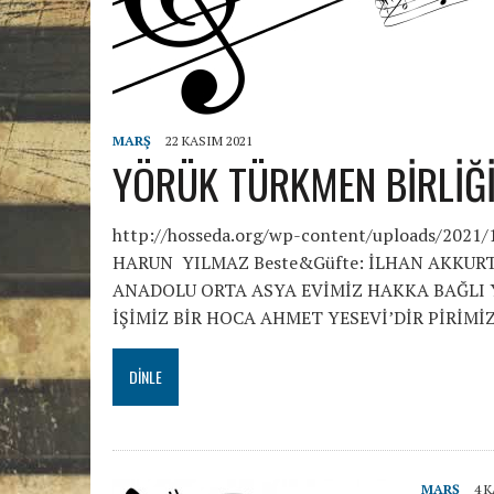
MARŞ
22 KASIM 2021
YÖRÜK TÜRKMEN BİRLİĞ
http://hosseda.org/wp-content/uploads/202
HARUN YILMAZ Beste&Güfte: İLHAN AKKURT B
ANADOLU ORTA ASYA EVİMİZ HAKKA BAĞLI YA
İŞİMİZ BİR HOCA AHMET YESEVİ’DİR PİRİM
DINLE
MARŞ
4 