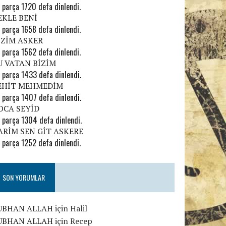
 parça 1720 defa dinlendi.
EKLE BENİ
 parça 1658 defa dinlendi.
İZİM ASKER
 parça 1562 defa dinlendi.
U VATAN BİZİM
 parça 1433 defa dinlendi.
EHİT MEHMEDİM
 parça 1407 defa dinlendi.
OCA SEYİD
 parça 1304 defa dinlendi.
ARİM SEN GİT ASKERE
 parça 1252 defa dinlendi.
SON YORUMLAR
UBHAN ALLAH
için
Halil
UBHAN ALLAH
için
Recep